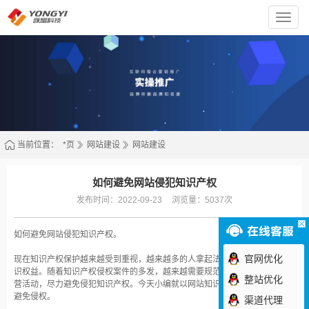
上
海
咏
熠
科
技
有
限
责
任
公
司
当前位置：
*页
网站建设
网站建设
如何避免网站侵犯知识产权
发布时间：2022-09-23
浏览量：5037次
如何避免网站侵犯知识产权。
官网优化
现在知识产权保护越来越受到重视，越来越多的人拿起法律武器维护自己的知
识权益。随着知识产权侵权案件的多发，越来越需要规范企业的互联网生产经
整站优化
营活动，尽力避免侵犯知识产权。今天小编就以网站知识产权为例来阐述如何
避免侵权。
渠道代理