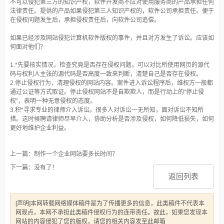
不可以侵犯第三方的知识产权，软件开发商不应对使用服务商的产品承担任何
法律责任。提供的产品如果侵犯第三人知识产权的，软件公司承担责任。便于
在侵权问题发生后，承担侵权责任后，向软件公司追偿。
如果已经涉及网站侵犯计算机软件版权的事件，并且对方发生了诉讼。应该如
何面对他们？
1.*先要核实情况，检查究竟是否存在侵权问题。可以对比所使用网页的源代
码与权利人主张的源代码是否高度一致来判断，清楚自己是否存在侵权。
2.停止侵权行为，清理侵权的网站内容。案件进入诉讼程序后，维权方一般都
通过公证等方式取证。停止侵权网站不是自欺欺人，而是行动上的“停止侵
权”，表明一种无意侵权的态度。
3.积*寻求专业的律师介入诉讼。很多人对诉讼一无所知，面对诉讼不知所
措。这时候聘请律师尽早介入，协助分析是否涉及侵权，如何降低损失，如何
更好地维护企业利益。
上一篇：制作一个企业网站要多长时间？
下一篇：没有了！
返回列表
[声明]本网转载网络媒体稿件是为了传播更多的信息，此类稿件不代表本
网观点，本网不承担此类稿件侵权行为的连带责任。故此，如果您发现本
网站的内容侵犯了您的版权，请您的相关内容发至此邮箱