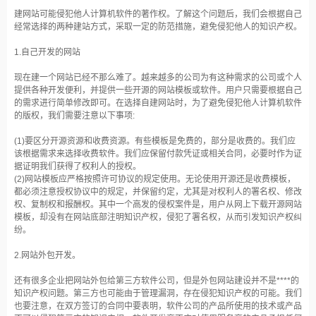
建网站可能侵犯他人计算机软件的著作权。了解这个问题后，我们会根据自己
经常选择的两种建站方式，采取一定的防范措施，避免侵犯他人的知识产权。
1.自己开发的网站
现在建一个网站已经不那么难了。越来越多的公司为有这种需求的公司或个人
提供各种开发便利，并提供一些开源的网站模板或软件。用户只需要根据自己
的需求进行简单修改即可。在选择自建网站时，为了避免侵犯他人计算机软件
的版权，我们需要注意以下事项:
(1)要区分开源资源和收费资源。有些模板是免费的，部分是收费的。我们应
该根据需求来选择收费软件。我们应保留付款凭证或相关合同，必要时作为证
据证明我们获得了权利人的授权。
(2)网站模板应严格按照许可协议的规定使用。无论使用开源还是收费模板，
都必须注意授权协议中的规定，并保留约定，尤其是对权利人的署名权、修改
权、复制权和报酬权。其中一个高发的侵权案件是，用户从网上下载开源网站
模板，却没有在网站底部注明知识产权，侵犯了署名权，从而引发知识产权纠
纷。
2.网站外包开发。
还有很多企业把网站外包给第三方软件公司，但是外包网站建设并不是****的
知识产权问题。第三方也可能由于管理漏洞，存在侵犯知识产权的可能。我们
也要注意，在双方签订的合同中要表明，软件公司的产品所使用的技术或产品