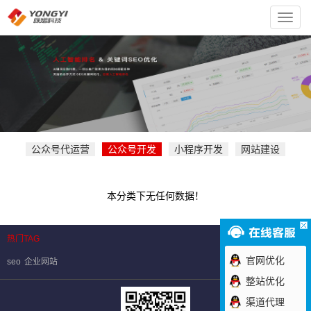
上
海
咏
熠
科
技
有
限
责
任
公
司
公众号代运营
公众号开发
小程序开发
网站建设
本分类下无任何数据！
热门TAG
官网优化
seo
企业网站
整站优化
渠道代理