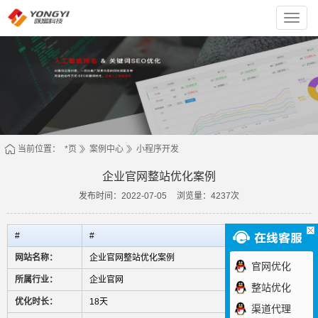
上
海
咏
熠
科
技
有
限
责
任
公
司
当前位置：
*页
案例中心
小程序开发
企业官网整站优化案例
发布时间：2022-07-05
浏览量：4237次
#
#
网站名称：
企业官网整站优化案例
官网优化
所属行业：
企业官网
整站优化
优化时长：
18天
渠道代理