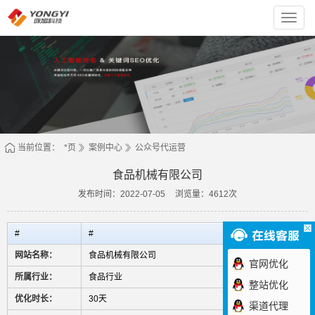
上
海
咏
熠
科
技
有
限
责
任
公
司
当前位置：
*页
案例中心
公众号代运营
食品机械有限公司
发布时间：2022-07-05
浏览量：4612次
#
#
网站名称：
食品机械有限公司
官网优化
所属行业：
食品行业
整站优化
优化时长：
30天
渠道代理